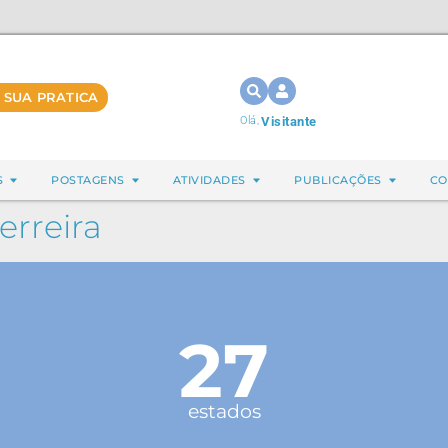
 SUA PRATICA
Olá,
Visitante
S
POSTAGENS
ATIVIDADES
PUBLICAÇÕES
CO
erreira
27
estados