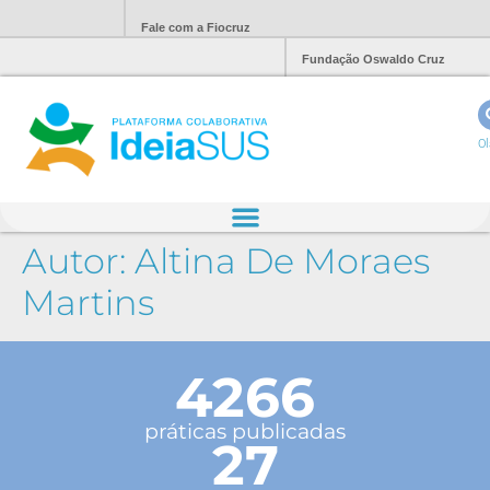
Fale com a Fiocruz
Fundação Oswaldo Cruz
Ol
Autor:
Altina De Moraes
Martins
4266
práticas publicadas
27