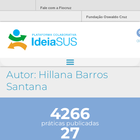
Fale com a Fiocruz
Fundação Oswaldo Cruz
Ol
Autor:
Hillana Barros
Santana
4266
práticas publicadas
27