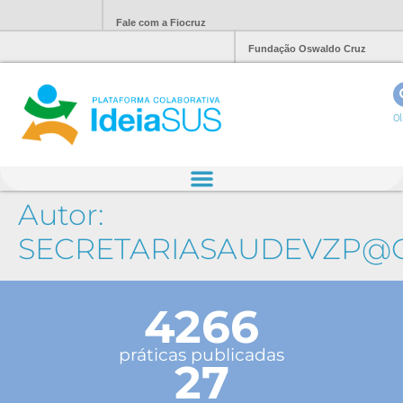
Fale com a Fiocruz
Fundação Oswaldo Cruz
Ol
Autor:
SECRETARIASAUDEVZP@
4266
práticas publicadas
27