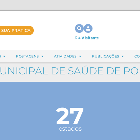
 SUA PRATICA
Olá,
Visitante
S
POSTAGENS
ATIVIDADES
PUBLICAÇÕES
CO
MUNICIPAL DE SAÚDE DE P
27
estados