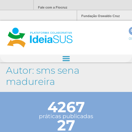
Fale com a Fiocruz
Fundação Oswaldo Cruz
Ol
Autor:
sms sena
madureira
4267
práticas publicadas
27