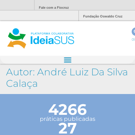
Fale com a Fiocruz
Fundação Oswaldo Cruz
Ol
Autor:
André Luiz Da Silva
Calaça
4266
práticas publicadas
27