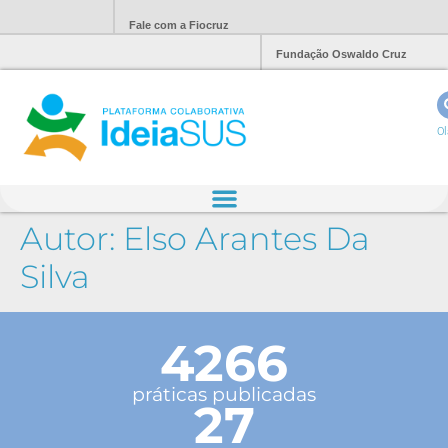
Fale com a Fiocruz
Fundação Oswaldo Cruz
Ol
Autor:
Elso Arantes Da
Silva
4266
práticas publicadas
27