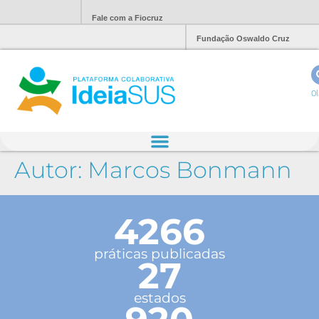
Fale com a Fiocruz
Fundação Oswaldo Cruz
Ol
Autor:
Marcos Bonmann
4266
práticas publicadas
27
estados