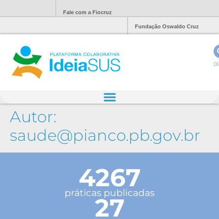
Fale com a Fiocruz
Fundação Oswaldo Cruz
Ol
Autor:
saude@pianco.pb.gov.br
4267
práticas publicadas
27