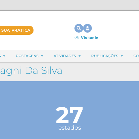
 SUA PRATICA
Olá,
Visitante
S
POSTAGENS
ATIVIDADES
PUBLICAÇÕES
CO
agni Da Silva
27
estados