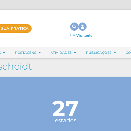
 SUA PRATICA
Olá,
Visitante
S
POSTAGENS
ATIVIDADES
PUBLICAÇÕES
CO
scheidt
27
estados