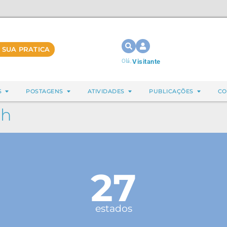
 SUA PRATICA
Olá,
Visitante
S
POSTAGENS
ATIVIDADES
PUBLICAÇÕES
CO
ch
27
estados