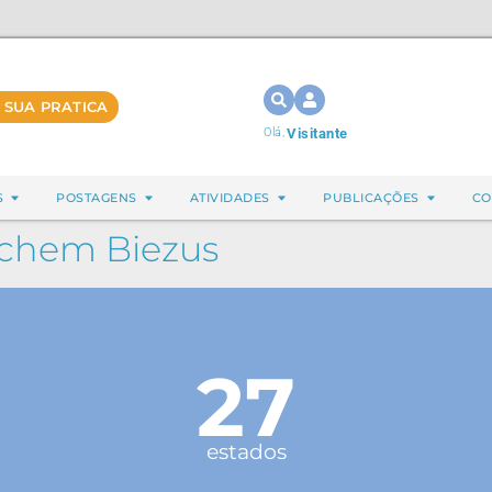
 SUA PRATICA
Olá,
Visitante
S
POSTAGENS
ATIVIDADES
PUBLICAÇÕES
CO
Jochem Biezus
27
estados