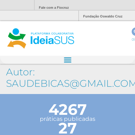
Fale com a Fiocruz
Fundação Oswaldo Cruz
Ol
Autor:
SAUDEBICAS@GMAIL.CO
4267
práticas publicadas
27