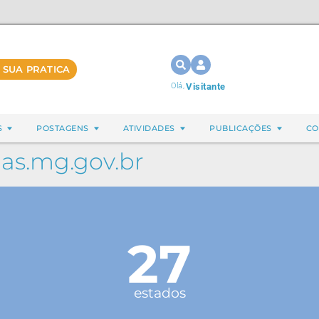
 SUA PRATICA
Olá,
Visitante
S
POSTAGENS
ATIVIDADES
PUBLICAÇÕES
CO
s.mg.gov.br
27
estados