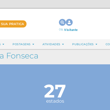
 SUA PRATICA
Olá,
Visitante
S
POSTAGENS
ATIVIDADES
PUBLICAÇÕES
CO
Da Fonseca
27
estados