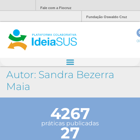
Fale com a Fiocruz
Fundação Oswaldo Cruz
Ol
Autor:
Sandra Bezerra
Maia
4267
práticas publicadas
27