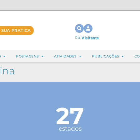
 SUA PRATICA
Olá,
Visitante
S
POSTAGENS
ATIVIDADES
PUBLICAÇÕES
CO
ina
27
estados