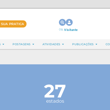
 SUA PRATICA
Olá,
Visitante
S
POSTAGENS
ATIVIDADES
PUBLICAÇÕES
CO
27
estados