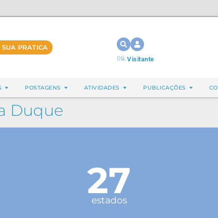
 SUA PRATICA
Olá,
Visitante
S
POSTAGENS
ATIVIDADES
PUBLICAÇÕES
CO
ra Duque
27
estados