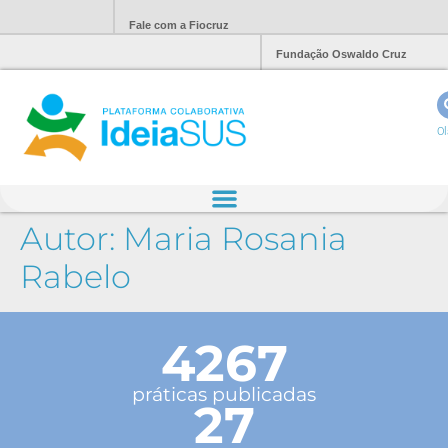
Fale com a Fiocruz
Fundação Oswaldo Cruz
Ol
Autor:
Maria Rosania
Rabelo
4267
práticas publicadas
27