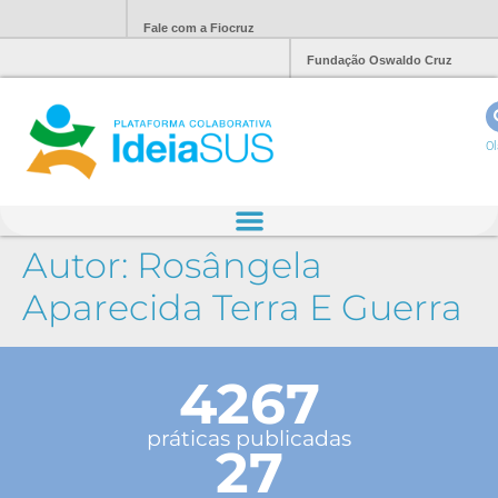
Fale com a Fiocruz
Fundação Oswaldo Cruz
Ol
Autor:
Rosângela
Aparecida Terra E Guerra
4267
práticas publicadas
27