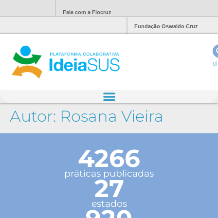
Fale com a Fiocruz
Fundação Oswaldo Cruz
Ol
Autor:
Rosana Vieira
4266
práticas publicadas
27
estados