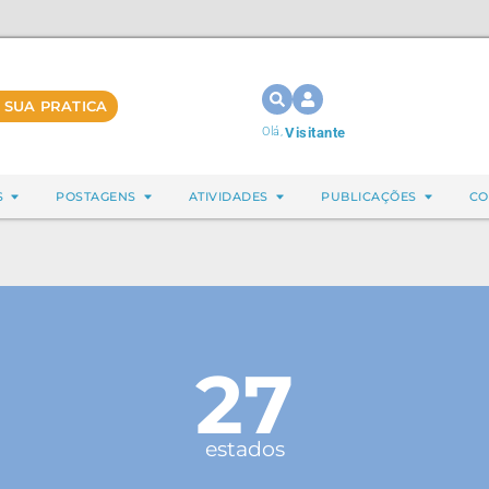
 SUA PRATICA
Olá,
Visitante
S
POSTAGENS
ATIVIDADES
PUBLICAÇÕES
CO
27
estados