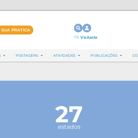
 SUA PRATICA
Olá,
Visitante
S
POSTAGENS
ATIVIDADES
PUBLICAÇÕES
CO
27
estados