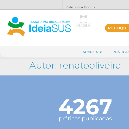
Fale com a Fiocruz
PUBLIQUE
SOBRE NÓS
PRÁTICA
Autor:
renatooliveira
4267
práticas publicadas