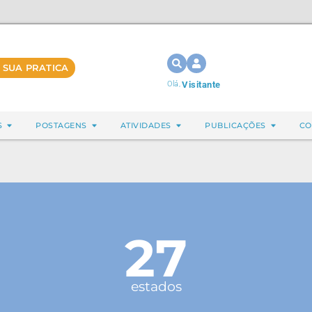
 SUA PRATICA
Olá,
Visitante
S
POSTAGENS
ATIVIDADES
PUBLICAÇÕES
CO
27
estados