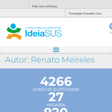
Fale com a Fiocruz
Fundação Oswaldo Cruz
Ol
Autor:
Renato Meireles
4266
práticas publicadas
27
estados