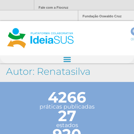
Fale com a Fiocruz
Fundação Oswaldo Cruz
Ol
Autor:
Renatasilva
4266
práticas publicadas
27
estados