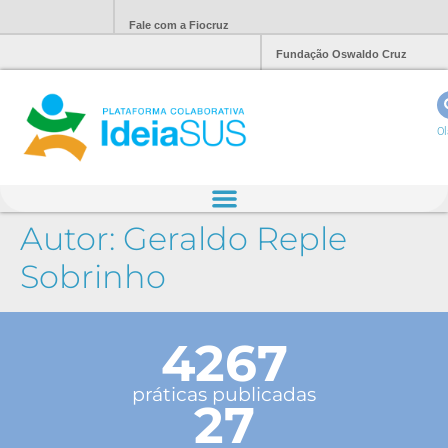
Fale com a Fiocruz
Fundação Oswaldo Cruz
Ol
Autor:
Geraldo Reple
Sobrinho
4267
práticas publicadas
27