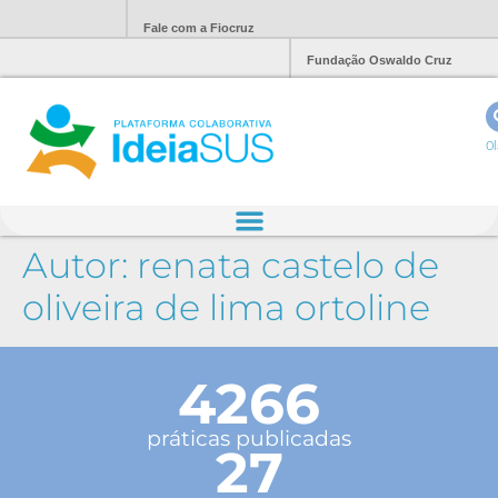
Fale com a Fiocruz
Fundação Oswaldo Cruz
Ol
Autor:
renata castelo de
oliveira de lima ortoline
4266
práticas publicadas
27