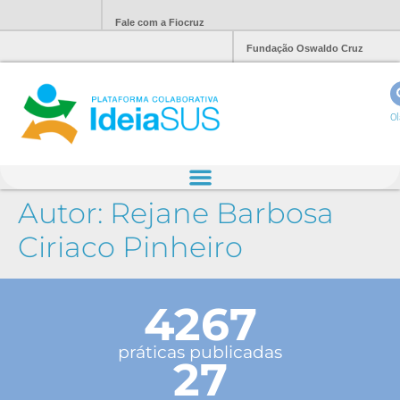
Fale com a Fiocruz
Fundação Oswaldo Cruz
Ol
Autor:
Rejane Barbosa
Ciriaco Pinheiro
4267
práticas publicadas
27