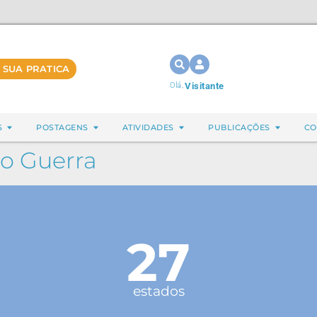
 SUA PRATICA
Olá,
Visitante
S
POSTAGENS
ATIVIDADES
PUBLICAÇÕES
CO
o Guerra
27
estados