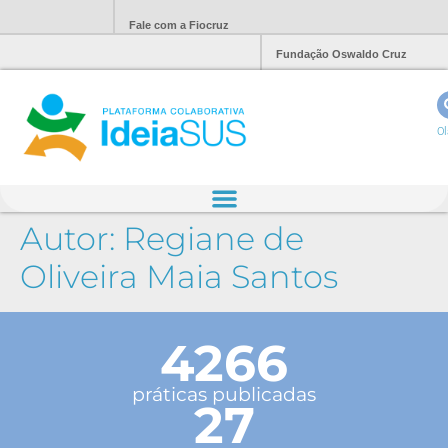
Fale com a Fiocruz
Fundação Oswaldo Cruz
Ol
Autor:
Regiane de
Oliveira Maia Santos
4266
práticas publicadas
27