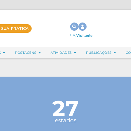
 SUA PRATICA
Olá,
Visitante
S
POSTAGENS
ATIVIDADES
PUBLICAÇÕES
CO
27
estados