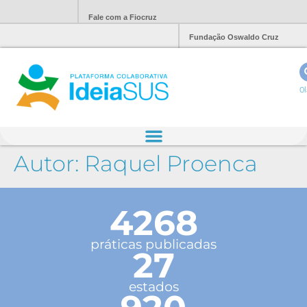
Fale com a Fiocruz
Fundação Oswaldo Cruz
Ol
Autor:
Raquel Proenca
4268
práticas publicadas
27
estados