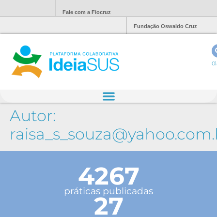
Fale com a Fiocruz
Fundação Oswaldo Cruz
Ol
Autor:
raisa_s_souza@yahoo.com.
4267
práticas publicadas
27