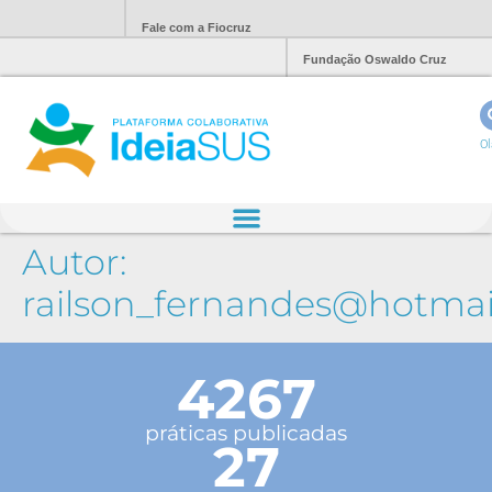
Fale com a Fiocruz
Fundação Oswaldo Cruz
Ol
Autor:
railson_fernandes@hotmai
4267
práticas publicadas
27