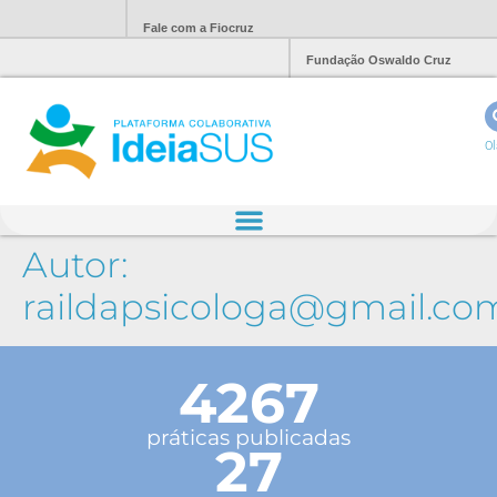
Fale com a Fiocruz
Fundação Oswaldo Cruz
Ol
Autor:
raildapsicologa@gmail.co
4267
práticas publicadas
27