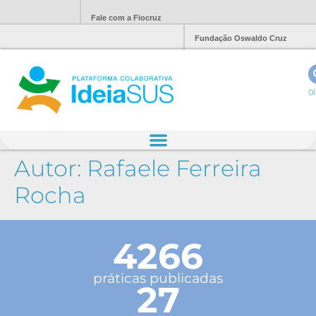
Fale com a Fiocruz
Fundação Oswaldo Cruz
Ol
Autor:
Rafaele Ferreira
Rocha
4266
práticas publicadas
27