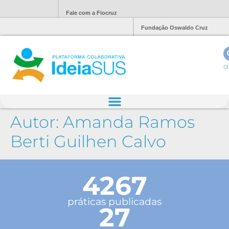
Fale com a Fiocruz
Fundação Oswaldo Cruz
Ol
Autor:
Amanda Ramos
Berti Guilhen Calvo
4267
práticas publicadas
27