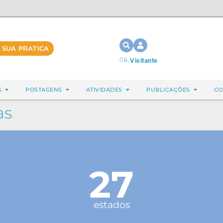
 SUA PRATICA
Olá,
Visitante
S
POSTAGENS
ATIVIDADES
PUBLICAÇÕES
CO
as
27
estados