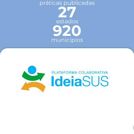
práticas publicadas
27
estados
920
municípios