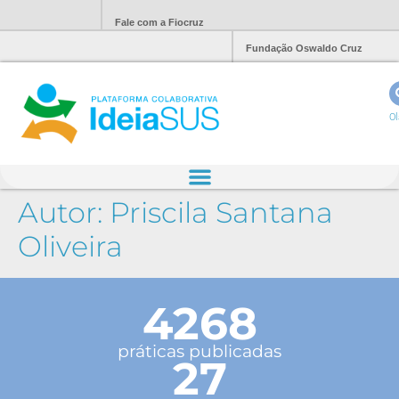
Fale com a Fiocruz
Fundação Oswaldo Cruz
Ol
Autor:
Priscila Santana
Oliveira
4268
práticas publicadas
27