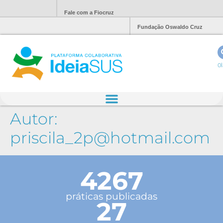
Fale com a Fiocruz
Fundação Oswaldo Cruz
Ol
Autor:
priscila_2p@hotmail.com
4267
práticas publicadas
27