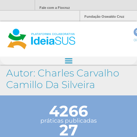
Fale com a Fiocruz
Fundação Oswaldo Cruz
Ol
Autor:
Charles Carvalho
Camillo Da Silveira
4266
práticas publicadas
27