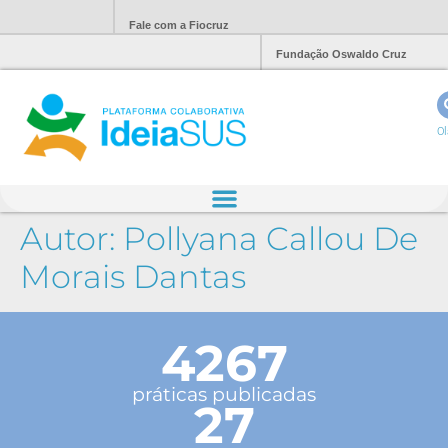
Fale com a Fiocruz
Fundação Oswaldo Cruz
Ol
Autor:
Pollyana Callou De
Morais Dantas
4267
práticas publicadas
27