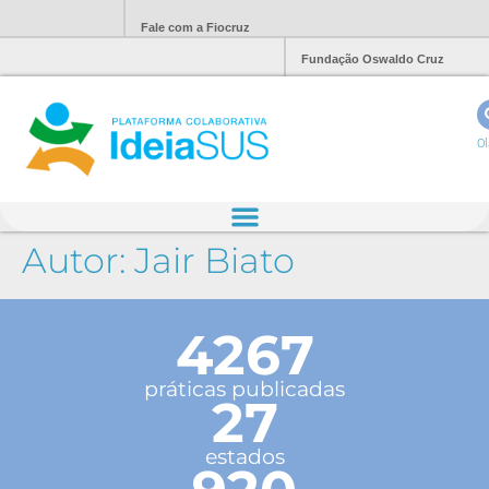
Fale com a Fiocruz
Fundação Oswaldo Cruz
Ol
Autor:
Jair Biato
4267
práticas publicadas
27
estados