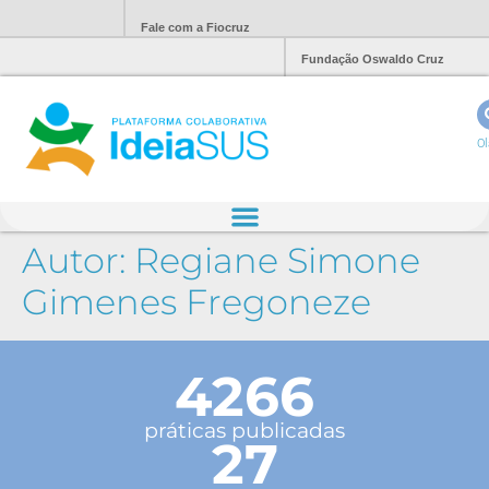
Fale com a Fiocruz
Fundação Oswaldo Cruz
Ol
Autor:
Regiane Simone
Gimenes Fregoneze
4266
práticas publicadas
27