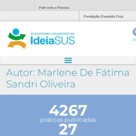
Fale com a Fiocruz
Fundação Oswaldo Cruz
Ol
Autor:
Marlene De Fátima
Sandri Oliveira
4267
práticas publicadas
27